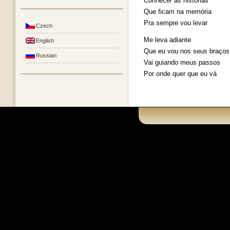
Conhecer as histórias
Que ficam na memória
Pra sempre vou levar
Czech
Me leva adiante
English
Que eu vou nos seus braços
Russian
Vai guiando meus passos
Por onde quer que eu vá