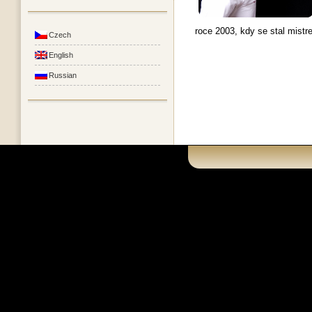
roce 2003, kdy se stal mistr
Czech
English
Russian